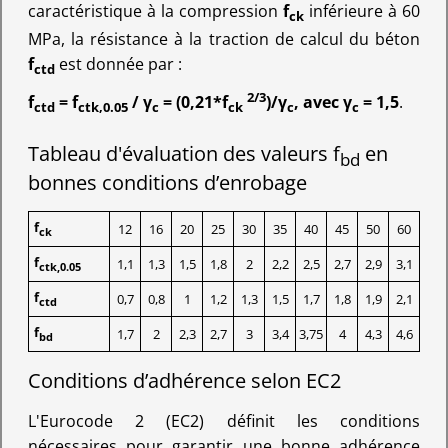
caractéristique à la compression
f
inférieure à 60
ck
MPa, la résistance à la traction de calcul du béton
f
est donnée par :
ctd
2/3
f
= f
/ γ
= (0,21*f
)/γ
, avec γ
= 1,5
.
ctd
ctk,0.05
c
ck
c
c
Tableau d'évaluation des valeurs f
en
bd
bonnes conditions d’enrobage
f
12
16
20
25
30
35
40
45
50
60
ck
f
1,1
1,3
1,5
1,8
2
2,2
2,5
2,7
2,9
3,1
ctk,0.05
f
0,7
0,8
1
1,2
1,3
1,5
1,7
1,8
1,9
2,1
ctd
f
1,7
2
2,3
2,7
3
3,4
3,75
4
4,3
4,6
bd
Conditions d’adhérence selon EC2
L'Eurocode 2 (EC2) définit les conditions
nécessaires pour garantir une bonne adhérence