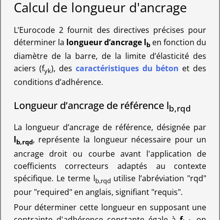
Calcul de longueur d'ancrage
L’Eurocode 2 fournit des directives précises pour
déterminer la
longueur d’ancrage l
en fonction du
b
diamètre de la barre, de la limite d’élasticité des
aciers (f
), des
caractéristiques du béton
et des
yk
conditions d’adhérence.
Longueur d’ancrage de référence l
b,rqd
La longueur d’ancrage de référence, désignée par
l
, représente la longueur nécessaire pour un
b,rqd
ancrage droit ou courbe avant l'application de
coefficients correcteurs adaptés au contexte
spécifique. Le terme l
utilise l’abréviation "rqd"
b,rqd
pour "required" en anglais, signifiant "requis".
Pour déterminer cette longueur en supposant une
contrainte d'adhérence constante égale à
f
, on