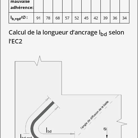
mauvaise
adhérence:
l
/∅ :
91
78
68
57
52
45
42
39
36
34
b,rqd
Calcul de la longueur d’ancrage l
selon
bd
l’EC2