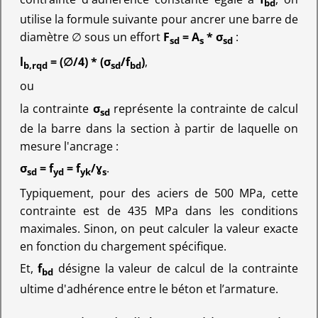
bd
utilise la formule suivante pour ancrer une barre de
diamètre ∅ sous un effort
F
= A
* σ
:
sd
s
sd
l
= (∅/4) * (σ
/f
)
,
b,rqd
sd
bd
ou
la contrainte
σ
représente la contrainte de calcul
sd
de la barre dans la section à partir de laquelle on
mesure l'ancrage :
σ
= f
= f
/ɣ
.
sd
yd
yk
s
Typiquement, pour des aciers de 500 MPa, cette
contrainte est de 435 MPa dans les conditions
maximales. Sinon, on peut calculer la valeur exacte
en fonction du chargement spécifique.
Et,
f
désigne la valeur de calcul de la contrainte
bd
ultime d'adhérence entre le béton et l’armature.