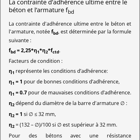
La contrainte d'adhérence ultime entre le
béton et l’armature f
bd
La contrainte d'adhérence ultime entre le béton et
l'armature, notée
f
, est déterminée par la formule
bd
suivante :
f
= 2,25*η
*η
*f
.
bd
1
2
ctd
Facteurs de condition :
η
représente les conditions d’adhérence:
1
η
= 1
pour de bonnes conditions d’adhérence,
1
η
= 0.7
pour de mauvaises conditions d’adhérence.
1
η
dépend du diamètre de la barre d'armature ∅ :
2
η
= 1
si ∅ ≤ 32 mm,
2
η
= (132 – ∅)/100 si ∅ est supérieur à 32 mm.
2
Pour des bétons avec une résistance