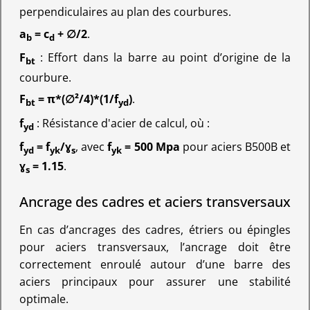
perpendiculaires au plan des courbures.
a
= c
+ ∅/2
.
b
d
F
: Effort dans la barre au point d’origine de la
bt
courbure.
F
= π*(∅²/4)*(1/f
)
.
bt
yd
f
: Résistance d'acier de calcul, où :
yd
f
= f
/ɣ
, avec
f
= 500 Mpa
pour aciers B500B et
yd
yk
s
yk
ɣ
= 1.15
.
s
Ancrage des cadres et aciers transversaux
En cas d’ancrages des cadres, étriers ou épingles
pour aciers transversaux, l’ancrage doit être
correctement enroulé autour d’une barre des
aciers principaux pour assurer une stabilité
optimale.