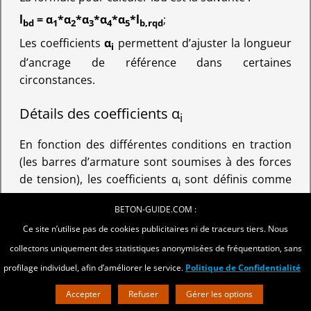
l
= α
*α
*α
*α
*α
*l
;
bd
1
2
3
4
5
b,rqd
Les coefficients
α
permettent d’ajuster la longueur
i
d’ancrage de référence dans certaines
circonstances.
Détails des coefficients α
i
En fonction des différentes conditions en traction
(les barres d’armature sont soumises à des forces
de tension), les coefficients α
sont définis comme
i
suit :
BETON-GUIDE.COM :
𝛼
: Ce coefficient ajuste la longueur en fonction de
1
Ce site n’utilise pas de cookies publicitaires ni de traceurs tiers. Nous
la forme de la barre, avec une réduction pour les
collectons uniquement des statistiques anonymisées de fréquentation, sans
barres courbes dans certaines conditions :
profilage individuel, afin d’améliorer le service.
Politique de Confidentialité
Barre droite : 𝛼
= 1;
1
Accepter
Refuser
Gérer les options
Barre courbe : α
= 0,7 si c
> 3*∅.
1
d