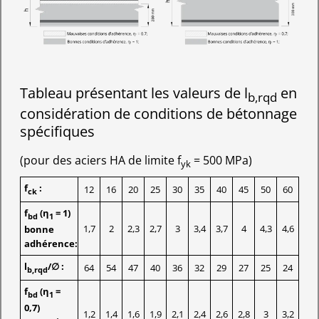
Tableau présentant les valeurs de l
en
b,rqd
considération de conditions de bétonnage
spécifiques
(pour des aciers HA de limite f
= 500 MPa)
yk
f
:
12
16
20
25
30
35
40
45
50
60
ck
f
(η
= 1)
bd
1
1,7
2
2,3
2,7
3
3,4
3,7
4
4,3
4,6
bonne
adhérence:
l
/∅ :
64
54
47
40
36
32
29
27
25
24
b,rqd
f
(η
=
bd
1
0,7)
1,2
1,4
1,6
1,9
2,1
2,4
2,6
2,8
3
3,2