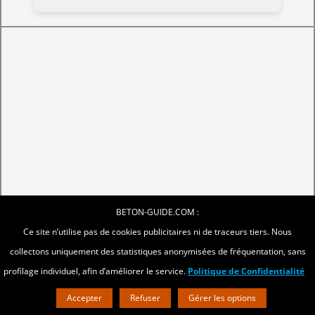
BETON-GUIDE.COM :
Ce site n’utilise pas de cookies publicitaires ni de traceurs tiers. Nous
collectons uniquement des statistiques anonymisées de fréquentation, sans
profilage individuel, afin d’améliorer le service.
Politique de Confidentialité
Accepter
Refuser
Gérer les options